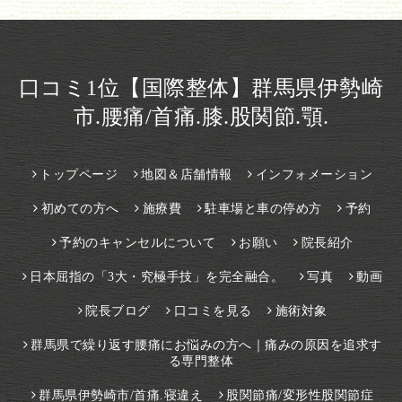
口コミ1位【国際整体】群馬県伊勢崎
市.腰痛/首痛.膝.股関節.顎.
トップページ
地図＆店舗情報
インフォメーション
初めての方へ
施療費
駐車場と車の停め方
予約
予約のキャンセルについて
お願い
院長紹介
日本屈指の「3大・究極手技」を完全融合。
写真
動画
院長ブログ
口コミを見る
施術対象
群馬県で繰り返す腰痛にお悩みの方へ｜痛みの原因を追求す
る専門整体
群馬県伊勢崎市/首痛.寝違え
股関節痛/変形性股関節症