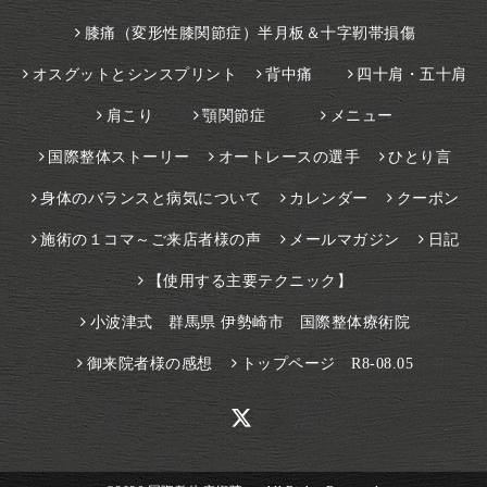
膝痛（変形性膝関節症）半月板＆十字靭帯損傷
オスグットとシンスプリント
背中痛
四十肩・五十肩
肩こり
顎関節症
メニュー
国際整体ストーリー
オートレースの選手
ひとり言
身体のバランスと病気について
カレンダー
クーポン
施術の１コマ～ご来店者様の声
メールマガジン
日記
【使用する主要テクニック】
小波津式 群馬県 伊勢崎市 国際整体療術院
御来院者様の感想
トップページ R8-08.05