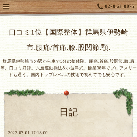
0270-21-0075
口コミ1位【国際整体】群馬県伊勢崎
市.腰痛/首痛.膝.股関節.顎.
群馬県伊勢崎市の駅から車で5分の整体院。腰痛.首痛.股関節.膝.肩
等、口コミ好評。六層連動操法&小波津式。開業38年でプロアスリー
トも通う。国内トップレベルの技術で初めてでも安心です。
日記
2022-07-01 17:18:00